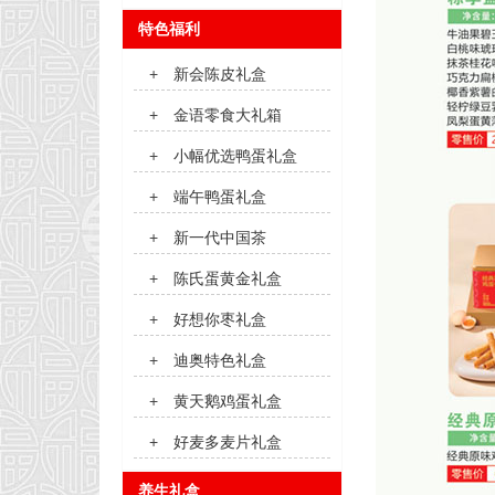
特色福利
+
新会陈皮礼盒
+
金语零食大礼箱
+
小幅优选鸭蛋礼盒
+
端午鸭蛋礼盒
+
新一代中国茶
+
陈氏蛋黄金礼盒
+
好想你枣礼盒
+
迪奥特色礼盒
+
黄天鹅鸡蛋礼盒
+
好麦多麦片礼盒
养生礼盒