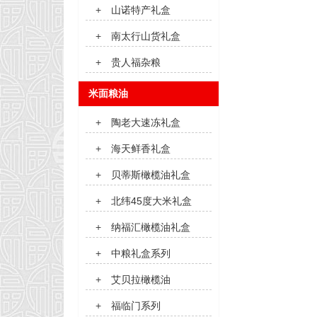
+
山诺特产礼盒
+
南太行山货礼盒
+
贵人福杂粮
米面粮油
+
陶老大速冻礼盒
+
海天鲜香礼盒
+
贝蒂斯橄榄油礼盒
+
北纬45度大米礼盒
+
纳福汇橄榄油礼盒
+
中粮礼盒系列
+
艾贝拉橄榄油
+
福临门系列