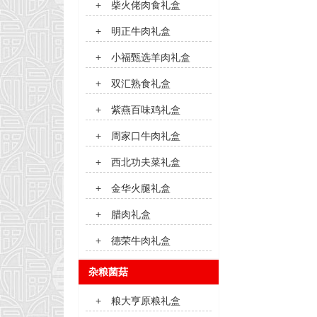
+
柴火佬肉食礼盒
+
明正牛肉礼盒
+
小福甄选羊肉礼盒
+
双汇熟食礼盒
+
紫燕百味鸡礼盒
+
周家口牛肉礼盒
+
西北功夫菜礼盒
+
金华火腿礼盒
+
腊肉礼盒
+
德荣牛肉礼盒
杂粮菌菇
+
粮大亨原粮礼盒