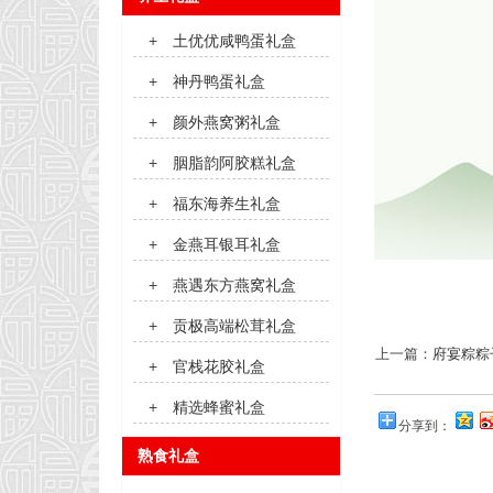
+
土优优咸鸭蛋礼盒
+
神丹鸭蛋礼盒
+
颜外燕窝粥礼盒
+
胭脂韵阿胶糕礼盒
+
福东海养生礼盒
+
金燕耳银耳礼盒
+
燕遇东方燕窝礼盒
+
贡极高端松茸礼盒
上一篇：
府宴粽粽
+
官栈花胶礼盒
+
精选蜂蜜礼盒
分享到：
熟食礼盒