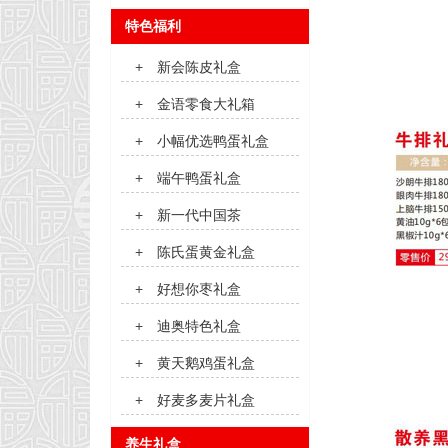
特色福利
+
新会陈皮礼盒
+
金语零食大礼箱
+
小幅优选鸭蛋礼盒
+
端午鸭蛋礼盒
+
新一代中国茶
+
陈氏蛋黄金礼盒
+
好想你枣礼盒
+
迪奥特色礼盒
+
黄天鹅鸡蛋礼盒
+
好麦多麦片礼盒
养生礼盒