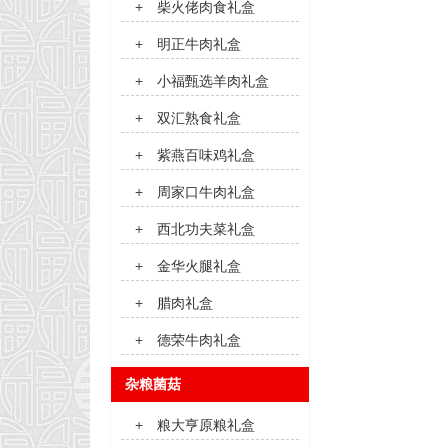
+
柴火佬肉食礼盒
+
明正牛肉礼盒
+
小福甄选羊肉礼盒
+
双汇熟食礼盒
+
紫燕百味鸡礼盒
+
周家口牛肉礼盒
+
西北功夫菜礼盒
+
金华火腿礼盒
+
腊肉礼盒
+
德荣牛肉礼盒
杂粮菌菇
+
粮大亨原粮礼盒