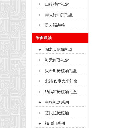
+
山诺特产礼盒
+
南太行山货礼盒
+
贵人福杂粮
米面粮油
+
陶老大速冻礼盒
+
海天鲜香礼盒
+
贝蒂斯橄榄油礼盒
+
北纬45度大米礼盒
+
纳福汇橄榄油礼盒
+
中粮礼盒系列
+
艾贝拉橄榄油
+
福临门系列