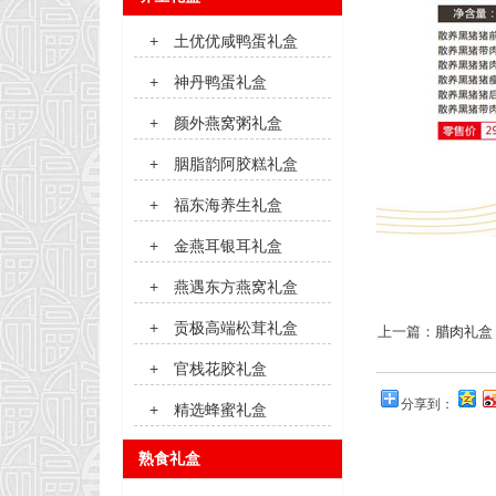
+
土优优咸鸭蛋礼盒
+
神丹鸭蛋礼盒
+
颜外燕窝粥礼盒
+
胭脂韵阿胶糕礼盒
+
福东海养生礼盒
+
金燕耳银耳礼盒
+
燕遇东方燕窝礼盒
+
贡极高端松茸礼盒
上一篇：
腊肉礼盒
+
官栈花胶礼盒
分享到：
+
精选蜂蜜礼盒
熟食礼盒