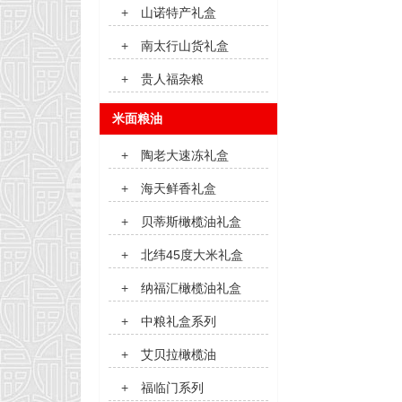
+
山诺特产礼盒
+
南太行山货礼盒
+
贵人福杂粮
米面粮油
+
陶老大速冻礼盒
+
海天鲜香礼盒
+
贝蒂斯橄榄油礼盒
+
北纬45度大米礼盒
+
纳福汇橄榄油礼盒
+
中粮礼盒系列
+
艾贝拉橄榄油
+
福临门系列