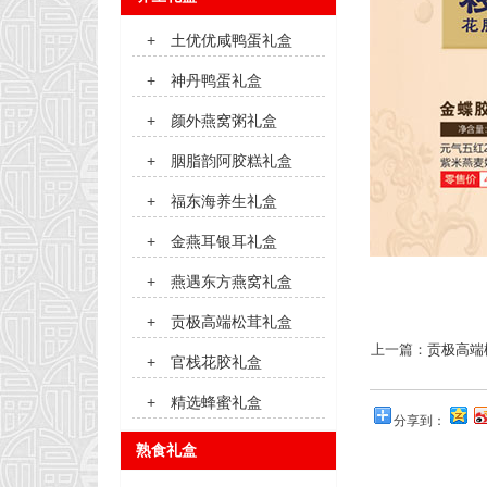
+
土优优咸鸭蛋礼盒
+
神丹鸭蛋礼盒
+
颜外燕窝粥礼盒
+
胭脂韵阿胶糕礼盒
+
福东海养生礼盒
+
金燕耳银耳礼盒
+
燕遇东方燕窝礼盒
+
贡极高端松茸礼盒
上一篇：
贡极高端
+
官栈花胶礼盒
+
精选蜂蜜礼盒
分享到：
熟食礼盒