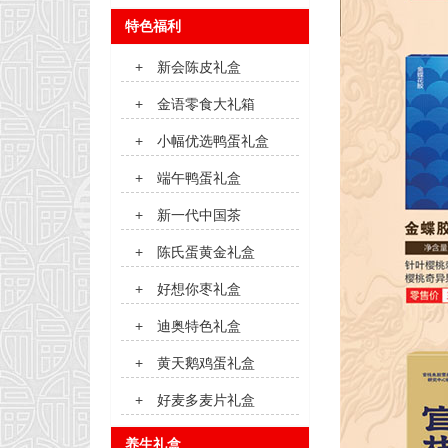
特色福利
+
新会陈皮礼盒
+
金语零食大礼箱
+
小幅优选鸭蛋礼盒
+
端午鸭蛋礼盒
+
新一代中国茶
+
陈氏蛋黄金礼盒
+
好想你枣礼盒
+
迪奥特色礼盒
+
黄天鹅鸡蛋礼盒
+
好麦多麦片礼盒
养生礼盒