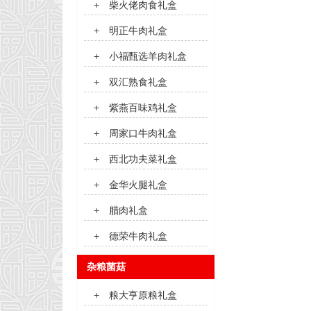
+
柴火佬肉食礼盒
+
明正牛肉礼盒
+
小福甄选羊肉礼盒
+
双汇熟食礼盒
+
紫燕百味鸡礼盒
+
周家口牛肉礼盒
+
西北功夫菜礼盒
+
金华火腿礼盒
+
腊肉礼盒
+
德荣牛肉礼盒
杂粮菌菇
+
粮大亨原粮礼盒