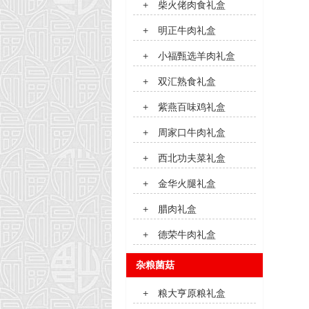
+
柴火佬肉食礼盒
+
明正牛肉礼盒
+
小福甄选羊肉礼盒
+
双汇熟食礼盒
+
紫燕百味鸡礼盒
+
周家口牛肉礼盒
+
西北功夫菜礼盒
+
金华火腿礼盒
+
腊肉礼盒
+
德荣牛肉礼盒
杂粮菌菇
+
粮大亨原粮礼盒