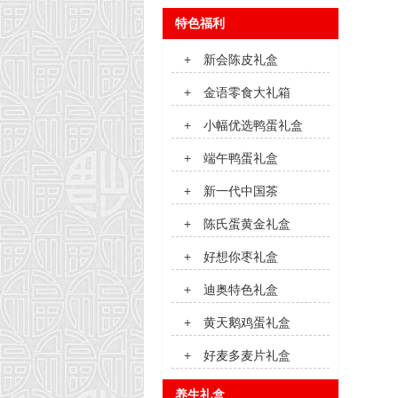
特色福利
+
新会陈皮礼盒
+
金语零食大礼箱
+
小幅优选鸭蛋礼盒
+
端午鸭蛋礼盒
+
新一代中国茶
+
陈氏蛋黄金礼盒
+
好想你枣礼盒
+
迪奥特色礼盒
+
黄天鹅鸡蛋礼盒
+
好麦多麦片礼盒
养生礼盒