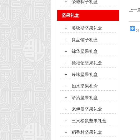
+
荣诚粽子礼盒
上一
坚果礼盒
+
美狄斯坚果礼盒
分
+
良品铺子礼盒
+
锦华坚果礼盒
+
徐福记坚果礼盒
+
臻味坚果礼盒
+
如水坚果礼盒
+
洽洽坚果礼盒
+
来伊份坚果礼盒
+
三只松鼠坚果礼盒
+
稻香村坚果礼盒