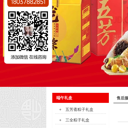
端午礼盒
售后
+
五芳斋粽子礼盒
+
三全粽子礼盒