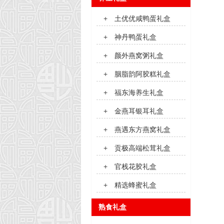
+
土优优咸鸭蛋礼盒
+
神丹鸭蛋礼盒
+
颜外燕窝粥礼盒
+
胭脂韵阿胶糕礼盒
+
福东海养生礼盒
+
金燕耳银耳礼盒
+
燕遇东方燕窝礼盒
+
贡极高端松茸礼盒
+
官栈花胶礼盒
+
精选蜂蜜礼盒
熟食礼盒