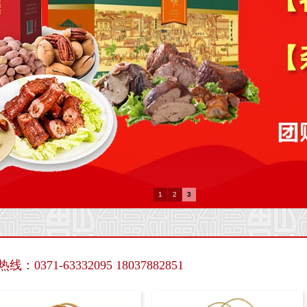
1
2
3
：0371-63332095 18037882851