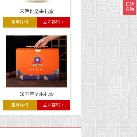
来伊份坚果礼盒
查看详情
立即咨询 +
知丰年坚果礼盒
查看详情
立即咨询 +