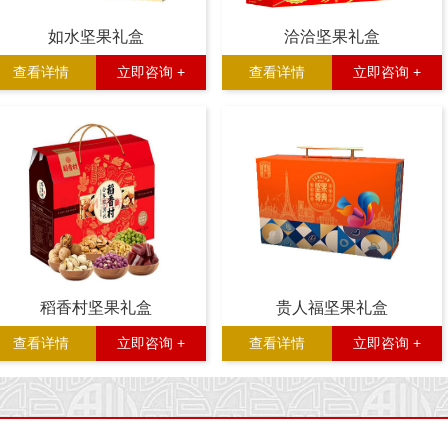
如水坚果礼盒
洽洽坚果礼盒
查看详情
立即咨询 +
查看详情
立即咨询 +
稻香村坚果礼盒
贵人福坚果礼盒
查看详情
立即咨询 +
查看详情
立即咨询 +