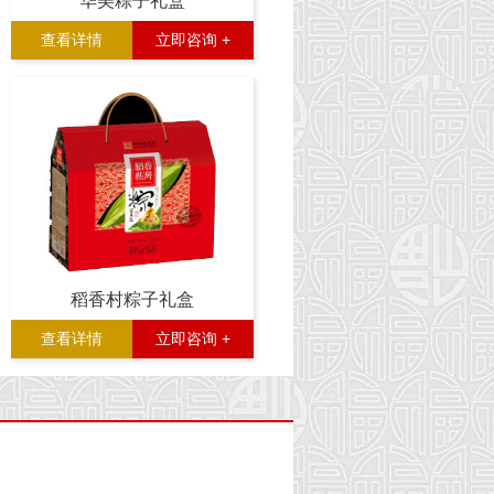
华美粽子礼盒
查看详情
立即咨询 +
稻香村粽子礼盒
查看详情
立即咨询 +