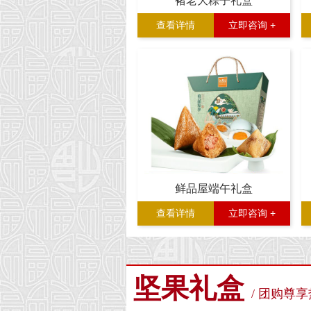
褚老大粽子礼盒
查看详情
立即咨询 +
鲜品屋端午礼盒
查看详情
立即咨询 +
坚果礼盒
/ 团购尊享热线