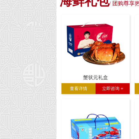
海鲜礼包
/ 团购尊享热线：
蟹状元礼盒
查看详情
立即咨询 +