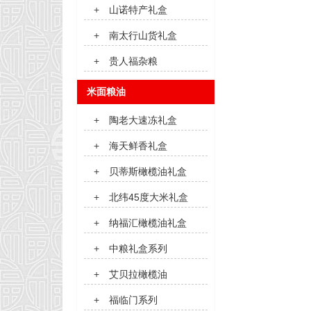
+
山诺特产礼盒
+
南太行山货礼盒
+
贵人福杂粮
米面粮油
+
陶老大速冻礼盒
+
海天鲜香礼盒
+
贝蒂斯橄榄油礼盒
+
北纬45度大米礼盒
+
纳福汇橄榄油礼盒
+
中粮礼盒系列
+
艾贝拉橄榄油
+
福临门系列