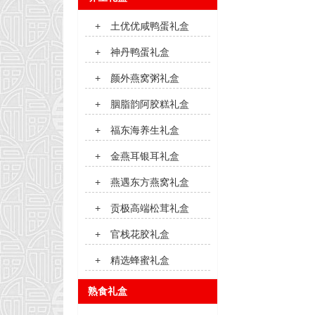
+
土优优咸鸭蛋礼盒
+
神丹鸭蛋礼盒
+
颜外燕窝粥礼盒
+
胭脂韵阿胶糕礼盒
+
福东海养生礼盒
+
金燕耳银耳礼盒
+
燕遇东方燕窝礼盒
+
贡极高端松茸礼盒
+
官栈花胶礼盒
+
精选蜂蜜礼盒
熟食礼盒