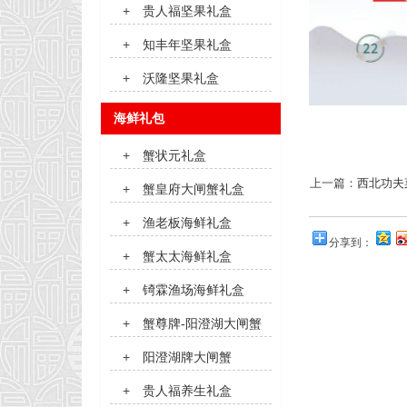
+
贵人福坚果礼盒
+
知丰年坚果礼盒
+
沃隆坚果礼盒
海鲜礼包
+
蟹状元礼盒
上一篇：
西北功夫
+
蟹皇府大闸蟹礼盒
+
渔老板海鲜礼盒
分享到：
+
蟹太太海鲜礼盒
+
锜霖渔场海鲜礼盒
+
蟹尊牌-阳澄湖大闸蟹
+
阳澄湖牌大闸蟹
+
贵人福养生礼盒