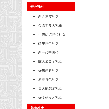
特色福利
+
新会陈皮礼盒
+
金语零食大礼箱
+
小幅优选鸭蛋礼盒
+
端午鸭蛋礼盒
+
新一代中国茶
+
陈氏蛋黄金礼盒
+
好想你枣礼盒
+
迪奥特色礼盒
+
黄天鹅鸡蛋礼盒
+
好麦多麦片礼盒
养生礼盒