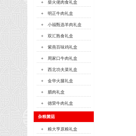
+
柴火佬肉食礼盒
+
明正牛肉礼盒
+
小福甄选羊肉礼盒
+
双汇熟食礼盒
+
紫燕百味鸡礼盒
+
周家口牛肉礼盒
+
西北功夫菜礼盒
+
金华火腿礼盒
+
腊肉礼盒
+
德荣牛肉礼盒
杂粮菌菇
+
粮大亨原粮礼盒