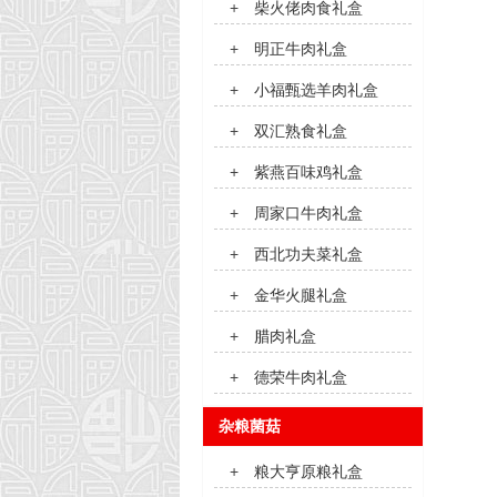
+
柴火佬肉食礼盒
+
明正牛肉礼盒
+
小福甄选羊肉礼盒
+
双汇熟食礼盒
+
紫燕百味鸡礼盒
+
周家口牛肉礼盒
+
西北功夫菜礼盒
+
金华火腿礼盒
+
腊肉礼盒
+
德荣牛肉礼盒
杂粮菌菇
+
粮大亨原粮礼盒