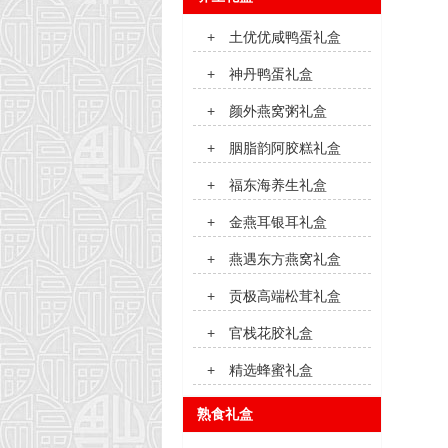
+
土优优咸鸭蛋礼盒
+
神丹鸭蛋礼盒
+
颜外燕窝粥礼盒
+
胭脂韵阿胶糕礼盒
+
福东海养生礼盒
+
金燕耳银耳礼盒
+
燕遇东方燕窝礼盒
+
贡极高端松茸礼盒
+
官栈花胶礼盒
+
精选蜂蜜礼盒
熟食礼盒