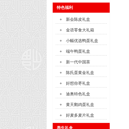
特色福利
+
新会陈皮礼盒
+
金语零食大礼箱
+
小幅优选鸭蛋礼盒
+
端午鸭蛋礼盒
+
新一代中国茶
+
陈氏蛋黄金礼盒
+
好想你枣礼盒
+
迪奥特色礼盒
+
黄天鹅鸡蛋礼盒
+
好麦多麦片礼盒
养生礼盒