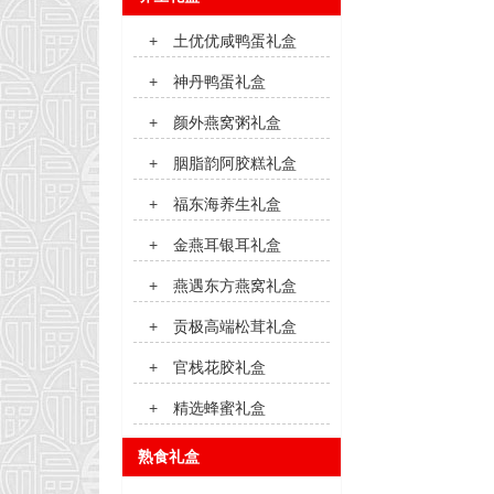
+
土优优咸鸭蛋礼盒
+
神丹鸭蛋礼盒
+
颜外燕窝粥礼盒
+
胭脂韵阿胶糕礼盒
+
福东海养生礼盒
+
金燕耳银耳礼盒
+
燕遇东方燕窝礼盒
+
贡极高端松茸礼盒
+
官栈花胶礼盒
+
精选蜂蜜礼盒
熟食礼盒