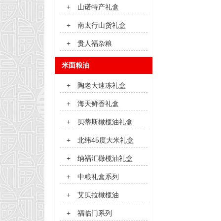
+
山诺特产礼盒
+
南太行山货礼盒
+
贵人福杂粮
米面粮油
+
陶老大速冻礼盒
+
海天鲜香礼盒
+
贝蒂斯橄榄油礼盒
+
北纬45度大米礼盒
+
纳福汇橄榄油礼盒
+
中粮礼盒系列
+
艾贝拉橄榄油
+
福临门系列