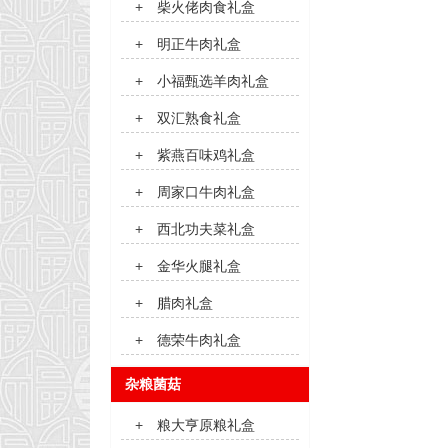
+
柴火佬肉食礼盒
+
明正牛肉礼盒
+
小福甄选羊肉礼盒
+
双汇熟食礼盒
+
紫燕百味鸡礼盒
+
周家口牛肉礼盒
+
西北功夫菜礼盒
+
金华火腿礼盒
+
腊肉礼盒
+
德荣牛肉礼盒
杂粮菌菇
+
粮大亨原粮礼盒