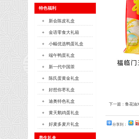
特色福利
+
新会陈皮礼盒
+
金语零食大礼箱
+
小幅优选鸭蛋礼盒
+
端午鸭蛋礼盒
+
新一代中国茶
+
陈氏蛋黄金礼盒
+
好想你枣礼盒
+
迪奥特色礼盒
下一篇：
鲁花油
+
黄天鹅鸡蛋礼盒
+
好麦多麦片礼盒
分享到：
养生礼盒