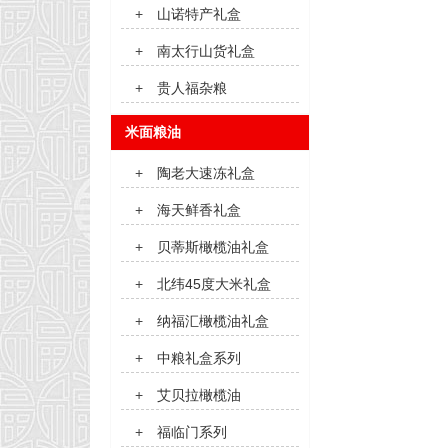
+
山诺特产礼盒
+
南太行山货礼盒
+
贵人福杂粮
米面粮油
+
陶老大速冻礼盒
+
海天鲜香礼盒
+
贝蒂斯橄榄油礼盒
+
北纬45度大米礼盒
+
纳福汇橄榄油礼盒
+
中粮礼盒系列
+
艾贝拉橄榄油
+
福临门系列