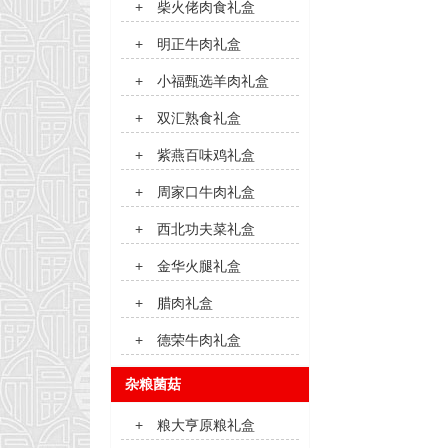
+
柴火佬肉食礼盒
+
明正牛肉礼盒
+
小福甄选羊肉礼盒
+
双汇熟食礼盒
+
紫燕百味鸡礼盒
+
周家口牛肉礼盒
+
西北功夫菜礼盒
+
金华火腿礼盒
+
腊肉礼盒
+
德荣牛肉礼盒
杂粮菌菇
+
粮大亨原粮礼盒