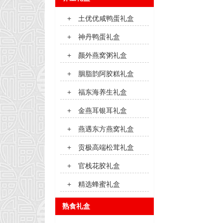
+
土优优咸鸭蛋礼盒
+
神丹鸭蛋礼盒
+
颜外燕窝粥礼盒
+
胭脂韵阿胶糕礼盒
+
福东海养生礼盒
+
金燕耳银耳礼盒
+
燕遇东方燕窝礼盒
+
贡极高端松茸礼盒
+
官栈花胶礼盒
+
精选蜂蜜礼盒
熟食礼盒