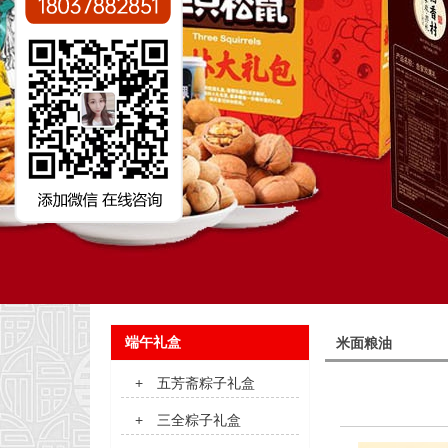
端午礼盒
米面粮油
+
五芳斋粽子礼盒
+
三全粽子礼盒