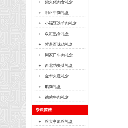
+
柴火佬肉食礼盒
+
明正牛肉礼盒
+
小福甄选羊肉礼盒
+
双汇熟食礼盒
+
紫燕百味鸡礼盒
+
周家口牛肉礼盒
+
西北功夫菜礼盒
+
金华火腿礼盒
+
腊肉礼盒
+
德荣牛肉礼盒
杂粮菌菇
+
粮大亨原粮礼盒