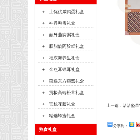
+
土优优咸鸭蛋礼盒
+
神丹鸭蛋礼盒
+
颜外燕窝粥礼盒
+
胭脂韵阿胶糕礼盒
+
福东海养生礼盒
+
金燕耳银耳礼盒
+
燕遇东方燕窝礼盒
+
贡极高端松茸礼盒
+
官栈花胶礼盒
上一篇：
洽洽坚果
+
精选蜂蜜礼盒
分享到：
熟食礼盒