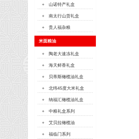
+
山诺特产礼盒
+
南太行山货礼盒
+
贵人福杂粮
米面粮油
+
陶老大速冻礼盒
+
海天鲜香礼盒
+
贝蒂斯橄榄油礼盒
+
北纬45度大米礼盒
+
纳福汇橄榄油礼盒
+
中粮礼盒系列
+
艾贝拉橄榄油
+
福临门系列