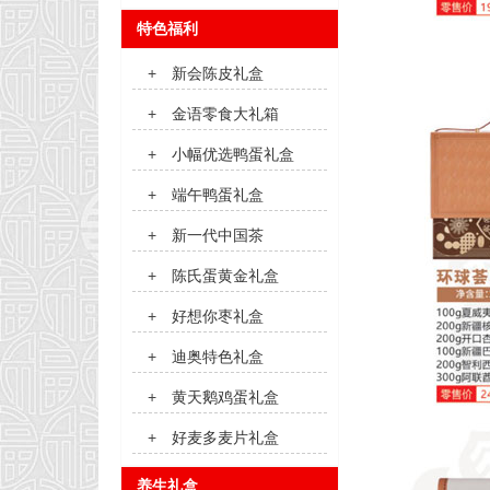
特色福利
+
新会陈皮礼盒
+
金语零食大礼箱
+
小幅优选鸭蛋礼盒
+
端午鸭蛋礼盒
+
新一代中国茶
+
陈氏蛋黄金礼盒
+
好想你枣礼盒
+
迪奥特色礼盒
+
黄天鹅鸡蛋礼盒
+
好麦多麦片礼盒
养生礼盒