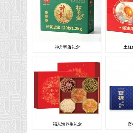
神丹鸭蛋礼盒
土优
福东海养生礼盒
官