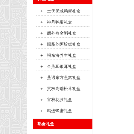
+
土优优咸鸭蛋礼盒
+
神丹鸭蛋礼盒
+
颜外燕窝粥礼盒
+
胭脂韵阿胶糕礼盒
+
福东海养生礼盒
+
金燕耳银耳礼盒
+
燕遇东方燕窝礼盒
+
贡极高端松茸礼盒
+
官栈花胶礼盒
+
精选蜂蜜礼盒
熟食礼盒