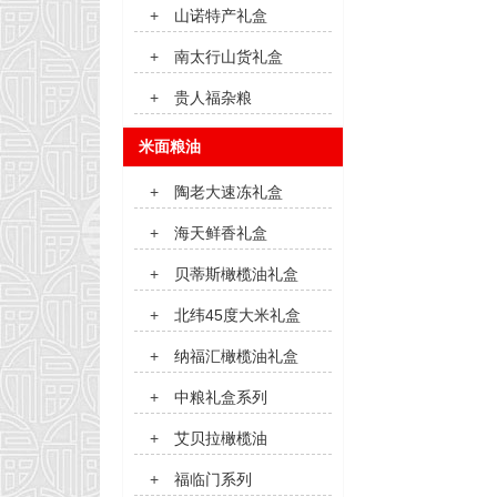
+
山诺特产礼盒
+
南太行山货礼盒
+
贵人福杂粮
米面粮油
+
陶老大速冻礼盒
+
海天鲜香礼盒
+
贝蒂斯橄榄油礼盒
+
北纬45度大米礼盒
+
纳福汇橄榄油礼盒
+
中粮礼盒系列
+
艾贝拉橄榄油
+
福临门系列