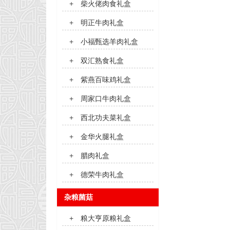
+
柴火佬肉食礼盒
+
明正牛肉礼盒
+
小福甄选羊肉礼盒
+
双汇熟食礼盒
+
紫燕百味鸡礼盒
+
周家口牛肉礼盒
+
西北功夫菜礼盒
+
金华火腿礼盒
+
腊肉礼盒
+
德荣牛肉礼盒
杂粮菌菇
+
粮大亨原粮礼盒