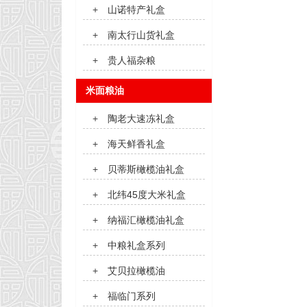
+
山诺特产礼盒
+
南太行山货礼盒
+
贵人福杂粮
米面粮油
+
陶老大速冻礼盒
+
海天鲜香礼盒
+
贝蒂斯橄榄油礼盒
+
北纬45度大米礼盒
+
纳福汇橄榄油礼盒
+
中粮礼盒系列
+
艾贝拉橄榄油
+
福临门系列