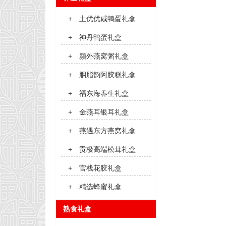
+
土优优咸鸭蛋礼盒
+
神丹鸭蛋礼盒
+
颜外燕窝粥礼盒
+
胭脂韵阿胶糕礼盒
+
福东海养生礼盒
+
金燕耳银耳礼盒
+
燕遇东方燕窝礼盒
+
贡极高端松茸礼盒
+
官栈花胶礼盒
+
精选蜂蜜礼盒
熟食礼盒