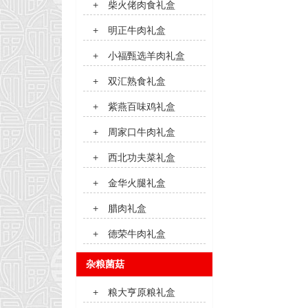
+
柴火佬肉食礼盒
+
明正牛肉礼盒
+
小福甄选羊肉礼盒
+
双汇熟食礼盒
+
紫燕百味鸡礼盒
+
周家口牛肉礼盒
+
西北功夫菜礼盒
+
金华火腿礼盒
+
腊肉礼盒
+
德荣牛肉礼盒
杂粮菌菇
+
粮大亨原粮礼盒