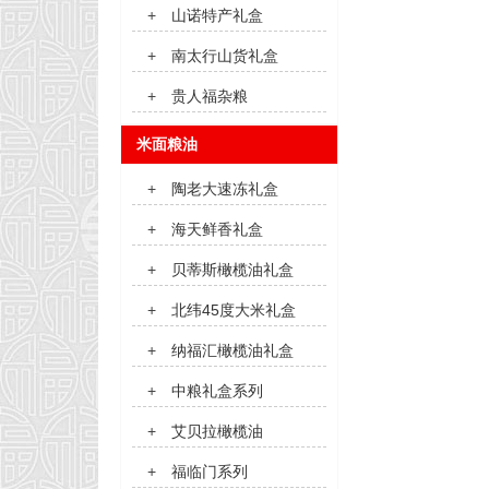
+
山诺特产礼盒
+
南太行山货礼盒
+
贵人福杂粮
米面粮油
+
陶老大速冻礼盒
+
海天鲜香礼盒
+
贝蒂斯橄榄油礼盒
+
北纬45度大米礼盒
+
纳福汇橄榄油礼盒
+
中粮礼盒系列
+
艾贝拉橄榄油
+
福临门系列