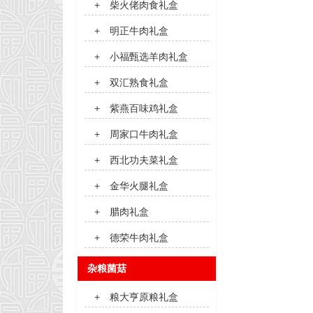
+
柴火佬肉食礼盒
+
明正牛肉礼盒
+
小福甄选羊肉礼盒
+
双汇熟食礼盒
+
紫燕百味鸡礼盒
+
周家口牛肉礼盒
+
西北功夫菜礼盒
+
金华火腿礼盒
+
腊肉礼盒
+
德荣牛肉礼盒
杂粮菌菇
+
粮大亨原粮礼盒