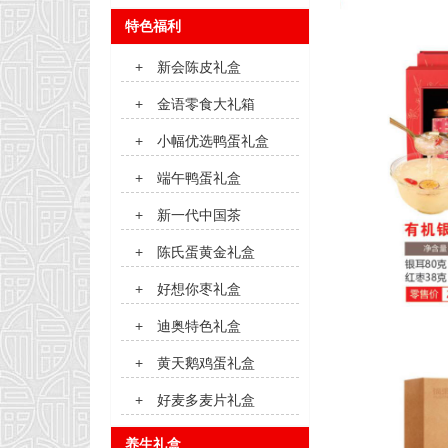
特色福利
+
新会陈皮礼盒
+
金语零食大礼箱
+
小幅优选鸭蛋礼盒
+
端午鸭蛋礼盒
+
新一代中国茶
+
陈氏蛋黄金礼盒
+
好想你枣礼盒
+
迪奥特色礼盒
+
黄天鹅鸡蛋礼盒
+
好麦多麦片礼盒
养生礼盒