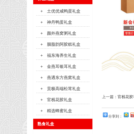
+
土优优咸鸭蛋礼盒
+
神丹鸭蛋礼盒
+
颜外燕窝粥礼盒
+
胭脂韵阿胶糕礼盒
+
福东海养生礼盒
+
金燕耳银耳礼盒
+
燕遇东方燕窝礼盒
+
贡极高端松茸礼盒
上一篇：
官栈花胶
+
官栈花胶礼盒
+
精选蜂蜜礼盒
分享到：
熟食礼盒