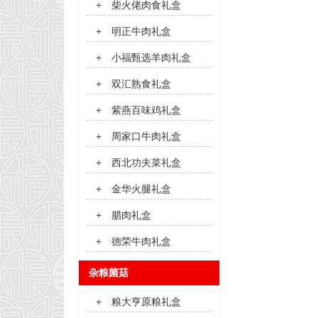
+
柴火佬肉食礼盒
+
明正牛肉礼盒
+
小福甄选羊肉礼盒
+
双汇熟食礼盒
+
紫燕百味鸡礼盒
+
周家口牛肉礼盒
+
西北功夫菜礼盒
+
金华火腿礼盒
+
腊肉礼盒
+
德荣牛肉礼盒
杂粮菌菇
+
粮大亨原粮礼盒