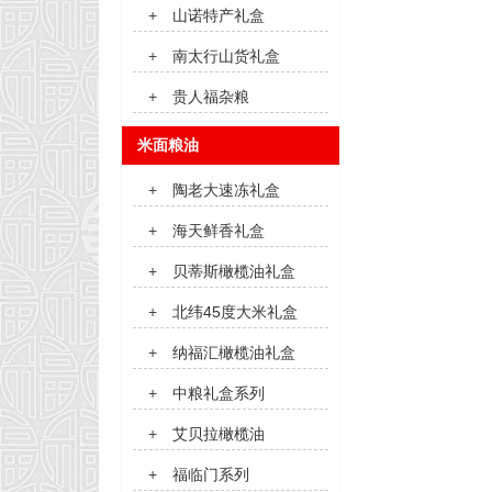
+
山诺特产礼盒
+
南太行山货礼盒
+
贵人福杂粮
米面粮油
+
陶老大速冻礼盒
+
海天鲜香礼盒
+
贝蒂斯橄榄油礼盒
+
北纬45度大米礼盒
+
纳福汇橄榄油礼盒
+
中粮礼盒系列
+
艾贝拉橄榄油
+
福临门系列