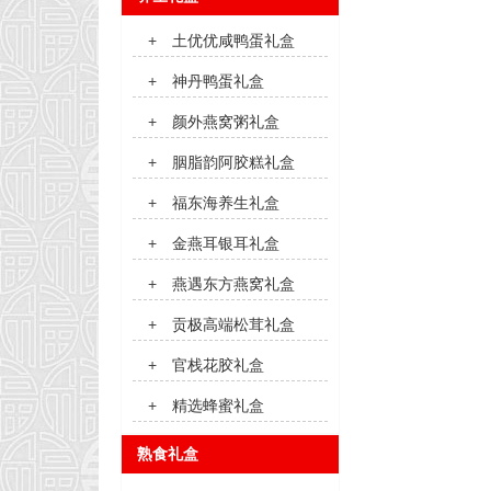
+
土优优咸鸭蛋礼盒
+
神丹鸭蛋礼盒
+
颜外燕窝粥礼盒
+
胭脂韵阿胶糕礼盒
+
福东海养生礼盒
+
金燕耳银耳礼盒
+
燕遇东方燕窝礼盒
+
贡极高端松茸礼盒
+
官栈花胶礼盒
+
精选蜂蜜礼盒
熟食礼盒