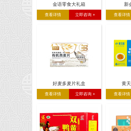
金语零食大礼箱
新
查看详情
立即咨询 +
查看详情
好麦多麦片礼盒
黄天
查看详情
立即咨询 +
查看详情