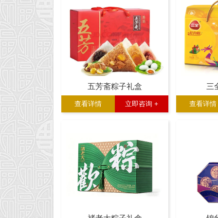
五芳斋粽子礼盒
三
查看详情
立即咨询 +
查看详情