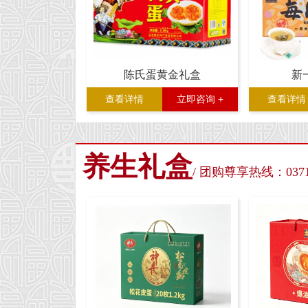
陈氏蛋黄金礼盒
新
查看详情
立即咨询 +
查看详情
养生礼盒
/ 团购尊享热线：0371-63