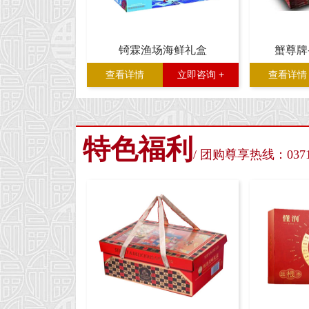
锜霖渔场海鲜礼盒
蟹尊牌
查看详情
立即咨询 +
查看详情
特色福利
/ 团购尊享热线：0371-63