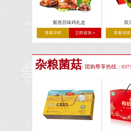
紫燕百味鸡礼盒
双
查看详情
立即咨询 +
查看详情
杂粮菌菇
/ 团购尊享热线：0371-63