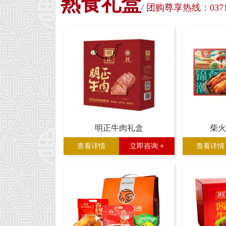
熟食礼盒
/ 团购尊享热线：0371-63
明正牛肉礼盒
柴火
查看详情
立即咨询 +
查看详情