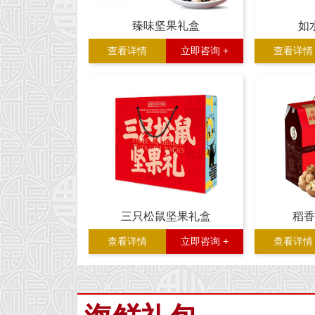
臻味坚果礼盒
如
查看详情
立即咨询 +
查看详情
三只松鼠坚果礼盒
稻香
查看详情
立即咨询 +
查看详情