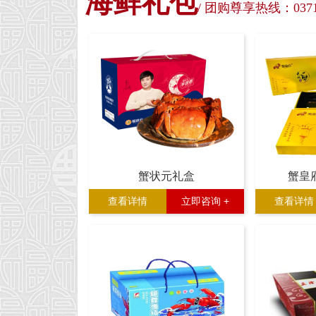
海鲜礼包
/ 团购尊享热线：0371-63
蟹状元礼盒
蟹皇
查看详情
立即咨询 +
查看详情