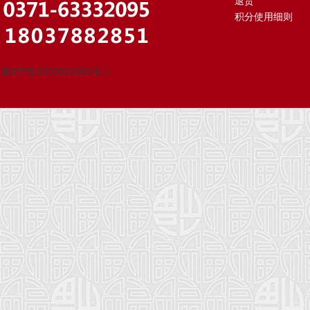
退货
积分使用细则
豫ICP备2023012085号-1