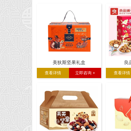
美狄斯坚果礼盒
良
查看详情
立即咨询 +
查看详情