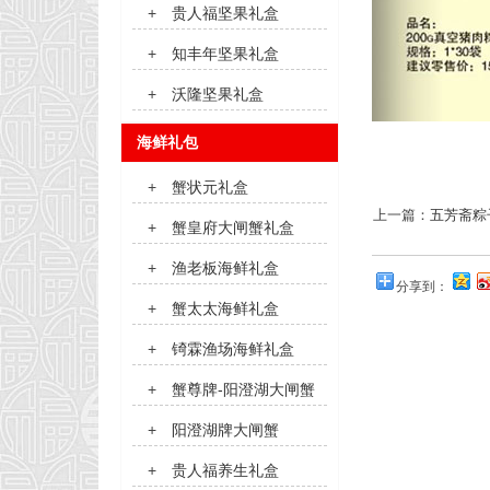
+
贵人福坚果礼盒
+
知丰年坚果礼盒
+
沃隆坚果礼盒
海鲜礼包
+
蟹状元礼盒
上一篇：
五芳斋粽
+
蟹皇府大闸蟹礼盒
+
渔老板海鲜礼盒
分享到：
+
蟹太太海鲜礼盒
+
锜霖渔场海鲜礼盒
+
蟹尊牌-阳澄湖大闸蟹
+
阳澄湖牌大闸蟹
+
贵人福养生礼盒