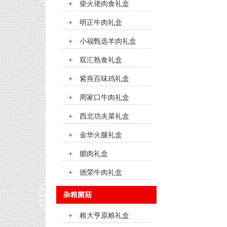
+
柴火佬肉食礼盒
+
明正牛肉礼盒
+
小福甄选羊肉礼盒
+
双汇熟食礼盒
+
紫燕百味鸡礼盒
+
周家口牛肉礼盒
+
西北功夫菜礼盒
+
金华火腿礼盒
+
腊肉礼盒
+
德荣牛肉礼盒
杂粮菌菇
+
粮大亨原粮礼盒