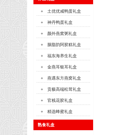
+
土优优咸鸭蛋礼盒
+
神丹鸭蛋礼盒
+
颜外燕窝粥礼盒
+
胭脂韵阿胶糕礼盒
+
福东海养生礼盒
+
金燕耳银耳礼盒
+
燕遇东方燕窝礼盒
+
贡极高端松茸礼盒
+
官栈花胶礼盒
+
精选蜂蜜礼盒
熟食礼盒