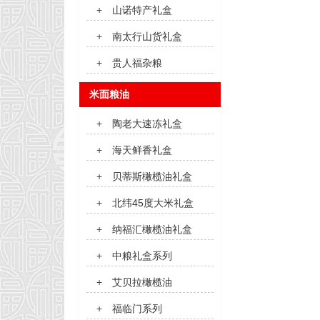
+
山诺特产礼盒
+
南太行山货礼盒
+
贵人福杂粮
米面粮油
+
陶老大速冻礼盒
+
海天鲜香礼盒
+
贝蒂斯橄榄油礼盒
+
北纬45度大米礼盒
+
纳福汇橄榄油礼盒
+
中粮礼盒系列
+
艾贝拉橄榄油
+
福临门系列